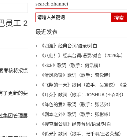
search zhannei
搜索
员工 2
最近发表
《四渡》经典台词/语录/对白
《八仙！》经典台词/语录/对白（2026年）
《kick》歌词（歌手：何浩楠）
度考核将按惯
《清风微微》歌词（歌手：曾舜晞）
《飞翔的一天》歌词（歌手：吴宣仪）《爱
有了更新的要
上另一个我》电视剧插曲
《耳朵》歌词（歌手：JOSHUA (조슈아)）
《绛色的爱》歌词（歌手：张艺兴）
《剧本之外》歌词（歌手：张彬彬）
过集团管理层
《搜查瑠公圳》经典台词/语录/对白
《追光》歌词（歌手：张千羽/王者荣耀）