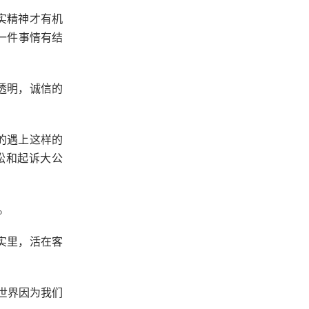
实精神才有机
一件事情有结
透明，诚信的
的遇上这样的
讼和起诉大公
。
实里，活在客
世界因为我们