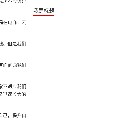
成功不应该是
《是王者啊？第六季》王者日常番片尾曲
我是标题
论是在电商，云
钱。但是我们
有的问题我们
家不适应我们
又迅速长大的
自己，提升自