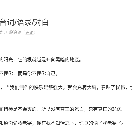
台词/语录/对白
分类 : 电影台词
评论
的阳光，它的根就越是伸向黑暗的地底。
不懂你，而是你不懂你自己。
胎，当我们制作的快乐足够强大，就会充满大脑，影响了忧伤，
，而精神是不会灭的，所以没有真正的死亡，只有真正的悲伤。
我知道你偷我老婆，你在我不知情之下，你真的偷了我老婆了。