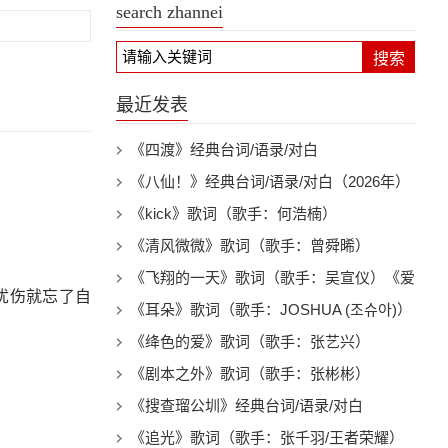
search zhannei
搜索
最近发表
《四渡》经典台词/语录/对白
《八仙！》经典台词/语录/对白（2026年）
《kick》歌词（歌手：何浩楠）
《清风微微》歌词（歌手：曾舜晞）
《飞翔的一天》歌词（歌手：吴宣仪）《爱
忧伤就忘了自
上另一个我》电视剧插曲
《耳朵》歌词（歌手：JOSHUA (조슈아)）
《绛色的爱》歌词（歌手：张艺兴）
《剧本之外》歌词（歌手：张彬彬）
《搜查瑠公圳》经典台词/语录/对白
《追光》歌词（歌手：张千羽/王者荣耀）