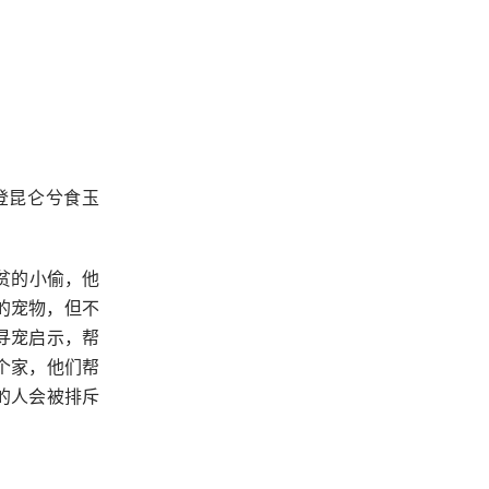
登昆仑兮食玉
贫的小偷，他
的宠物，但不
寻宠启示，帮
个家，他们帮
的人会被排斥