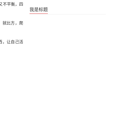
人又不平衡，四
《是王者啊？第六季》王者日常番片尾曲
我是标题
，就比方，爬
西，让自己活