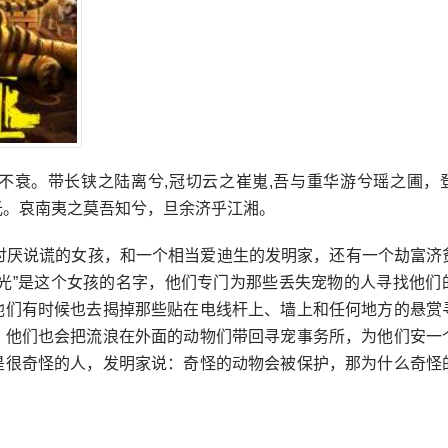
而不衰。带长铗之陆离兮,冠切云之崔嵬,吾与重华游兮瑶之圃，
光。哀南夷之莫吾知兮，旦余济乎江湘。
个讨厌说谎的女孩，和一个相当爱迪生的发明家，还有一个劫富济
阳光”是这个女孩的名字，他们专门为那些丢失宠物的人寻找他们
他们有时候也去揭掉那些贴在电线杆上、墙上和任何地方的悬赏
，他们也会把流浪在外面的动物们带回寻宠事务所，为他们安一
是很奇怪的人，发明家说：奇怪的动物会被保护，那为什么奇怪