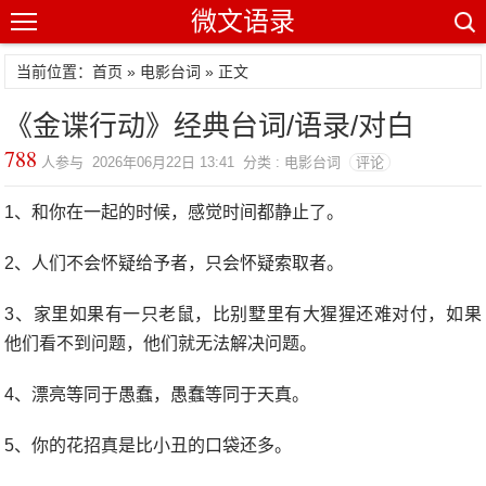
微文语录
当前位置：首页 »
电影台词
» 正文
《金谍行动》经典台词/语录/对白
788
人参与 2026年06月22日 13:41 分类 : 电影台词
评论
1、和你在一起的时候，感觉时间都静止了。
2、人们不会怀疑给予者，只会怀疑索取者。
3、家里如果有一只老鼠，比别墅里有大猩猩还难对付，如果
他们看不到问题，他们就无法解决问题。
4、漂亮等同于愚蠢，愚蠢等同于天真。
5、你的花招真是比小丑的口袋还多。