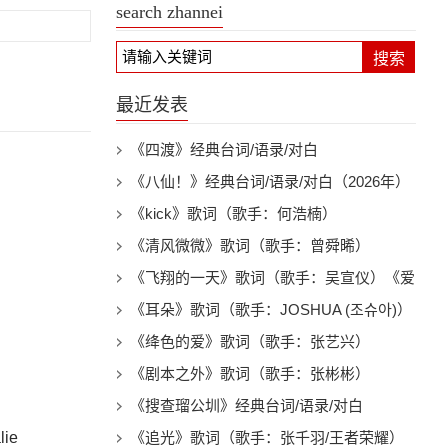
search zhannei
搜索
最近发表
《四渡》经典台词/语录/对白
《八仙！》经典台词/语录/对白（2026年）
《kick》歌词（歌手：何浩楠）
《清风微微》歌词（歌手：曾舜晞）
《飞翔的一天》歌词（歌手：吴宣仪）《爱
上另一个我》电视剧插曲
《耳朵》歌词（歌手：JOSHUA (조슈아)）
《绛色的爱》歌词（歌手：张艺兴）
《剧本之外》歌词（歌手：张彬彬）
《搜查瑠公圳》经典台词/语录/对白
ie
《追光》歌词（歌手：张千羽/王者荣耀）