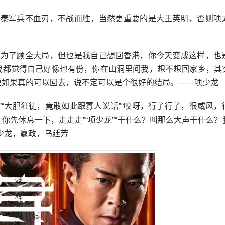
我秦军兵不血刃，不战而胜，当然更重要的是大王英明，否则项
是为了顾全大局，但也是我自己想回香港，你今天变成这样，也
我都觉得自己好像也有份，你在山洞里问我，想不想回家乡，其
说如果真的可以回去，说不定可以是个很好的结局。——项少龙
地”“大胆狂徒，竟敢如此跟寡人说话”“哎呀，行了行了，很威风
你先休息一下，走走走”“项少龙”“干什么？叫那么大声干什么？
少龙，嬴政，乌廷芳