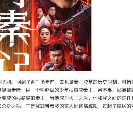
坐时光机，回到了两千多年前，去见证秦王登基的历史时刻，可惜
择铤而走险，讲一个叫赵盘的少年扶植成秦王，吕不韦，嫪毐被
渐变成凶残暴戾的秦王，当他成为大王之后，他和我之间的信任
来杀身之祸，于是我就带着我的家人们逃离咸阳，过起了隐居的