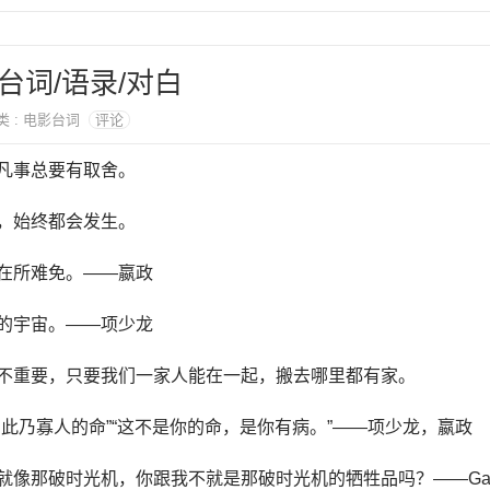
台词/语录/对白
分类 : 电影台词
评论
凡事总要有取舍。
，始终都会发生。
在所难免。——嬴政
的宇宙。——项少龙
也不重要，只要我们一家人能在一起，搬去哪里都有家。
，此乃寡人的命”“这不是你的命，是你有病。”——项少龙，嬴政
就像那破时光机，你跟我不就是那破时光机的牺牲品吗？——Gal