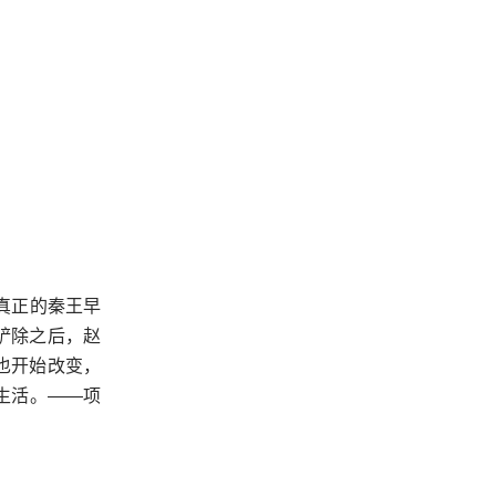
真正的秦王早
铲除之后，赵
也开始改变，
生活。——项