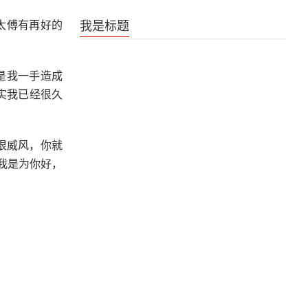
《是王者啊？第六季》王者日常番片尾曲
太傅有再好的
我是标题
是我一手造成
实我已经很久
，很威风，你就
我是为你好，