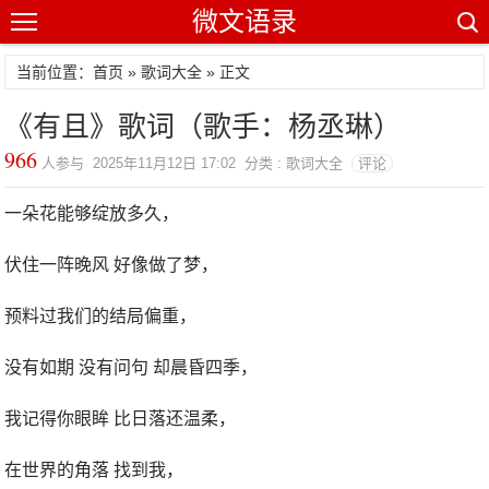
微文语录
当前位置：首页 »
歌词大全
» 正文
《有且》歌词（歌手：杨丞琳）
966
人参与 2025年11月12日 17:02 分类 : 歌词大全
评论
一朵花能够绽放多久，
伏住一阵晚风 好像做了梦，
预料过我们的结局偏重，
没有如期 没有问句 却晨昏四季，
我记得你眼眸 比日落还温柔，
在世界的角落 找到我，