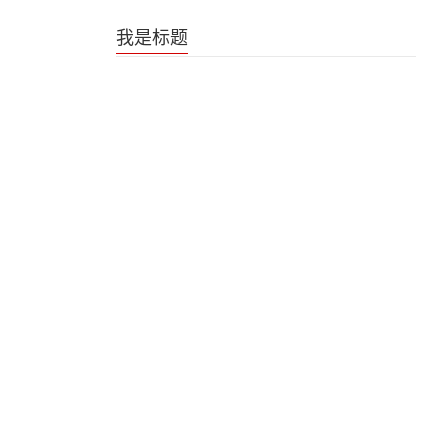
《是王者啊？第六季》王者日常番片尾曲
我是标题