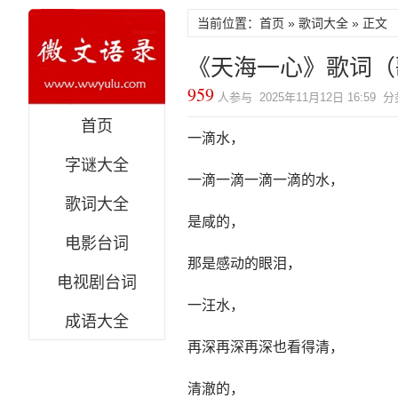
当前位置：首页 »
歌词大全
» 正文
《天海一心》歌词（
959
人参与 2025年11月12日 16:59 
首页
一滴水，
字谜大全
一滴一滴一滴一滴的水，
歌词大全
是咸的，
电影台词
那是感动的眼泪，
电视剧台词
一汪水，
成语大全
再深再深再深也看得清，
清澈的，