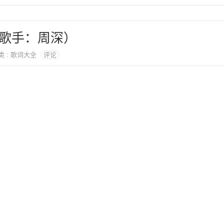
歌手：周深）
分类 : 歌词大全
评论