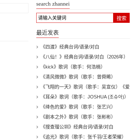
search zhannei
搜索
最近发表
《四渡》经典台词/语录/对白
《八仙！》经典台词/语录/对白（2026年）
《kick》歌词（歌手：何浩楠）
《清风微微》歌词（歌手：曾舜晞）
《飞翔的一天》歌词（歌手：吴宣仪）《爱
上另一个我》电视剧插曲
《耳朵》歌词（歌手：JOSHUA (조슈아)）
《绛色的爱》歌词（歌手：张艺兴）
《剧本之外》歌词（歌手：张彬彬）
《搜查瑠公圳》经典台词/语录/对白
《追光》歌词（歌手：张千羽/王者荣耀）