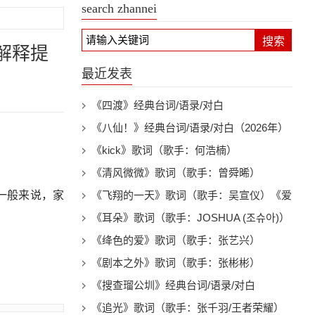
search zhannei
搜索
解释提
最近发表
《四渡》经典台词/语录/对白
《八仙！》经典台词/语录/对白（2026年）
《kick》歌词（歌手：何浩楠）
《清风微微》歌词（歌手：曾舜晞）
一般来说，家
《飞翔的一天》歌词（歌手：吴宣仪）《爱
上另一个我》电视剧插曲
《耳朵》歌词（歌手：JOSHUA (조슈아)）
《绛色的爱》歌词（歌手：张艺兴）
《剧本之外》歌词（歌手：张彬彬）
《搜查瑠公圳》经典台词/语录/对白
《追光》歌词（歌手：张千羽/王者荣耀）