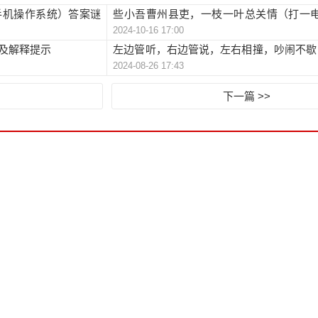
手机操作系统）答案谜
些小吾曹州县吏，一枝一叶总关情（打一
2024-10-16 17:00
案谜底及解释提示
及解释提示
左边管听，右边管说，左右相撞，吵闹不歇
2024-08-26 17:43
2笔）答案谜底及解释提示
下一篇 >>