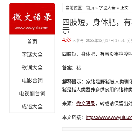
当前位置：首页 »
字谜大全
» 正文
四肢短，身体肥，有
示
453
人参与 2022年12月17日 17:51 
首页
四肢短，身体肥，有事没事哼哼
字谜大全
歌词大全
答案
：猪
电影台词
解释提示
：家猪是野猪被人类驯
猪是指人类蓄养多供食用的猪种
电视剧台词
来源：
微文语录
，转载请保留出
成语大全
本文链接：
https://www.wwyulu.c