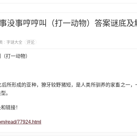
事没事哼哼叫（打一动物）答案谜底及
分类 : 字谜大全
评论
叫（打一动物）
化后所形成的亚种，獠牙较野猪短，是人类所驯养的家畜之一，
类型。
处和链接！
om/read/77924.html