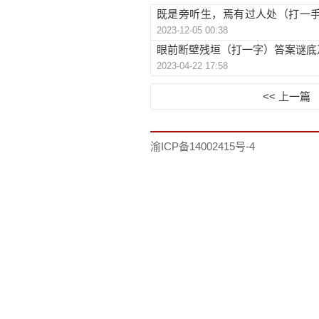
既是旁听生，焉有过人处（打一
2023-12-05 00:38
底及解释提示
眼前断壁残垣（打一字）答案谜底
2023-04-22 17:58
<< 上一篇
渝ICP备14002415号-4