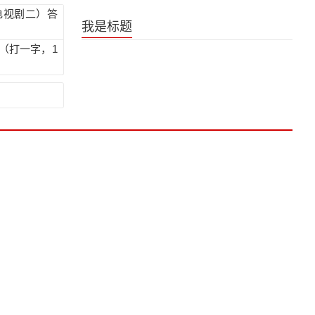
电视剧二）答
《是王者啊？第六季》王者日常番片尾曲
我是标题
（打一字，1