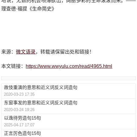
地说，无数的机会喷薄欲出，绚丽多彩的生命滚滚而来。——
理查德·福提《生命简史》
来源：
微文语录
，转载请保留出处和链接！
本文链接：
https://www.wwyulu.com/read/4965.html
故伎重演的意思和近义词反义词造句
2020-03-23 17:35
东窗事发的意思和近义词反义词造句
2020-03-24 19:26
以逸待劳造句15句
2025-04-17 17:07
正言厉色造句15句