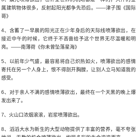
属建筑物体很多，反射起阳光都争先恐后。——津子围《国际
哥》
4、含蓄了一早晨的阳光正在少年身后的天际线喷薄欲出，在
接近中午的时候，它终于不吝啬给予这个世界无尽温暖和明
亮。——南薄荷《你未曾坠落星海》
5、以前年少气盛，最容易将自己炽热如火，喷薄欲出的感情
寄托在另一个人身上，恨不得剖开胸膛，让别人立马知道我的
感受。
6、对于亲人不满的感情喷薄欲出，最终在一个天黑的晚上爆
发出来了。
7、火山口浓烟滚滚，岩浆喷薄欲出。
8、滔滔大水为新生的大型动物提供了丰富的营养，毫不夸张