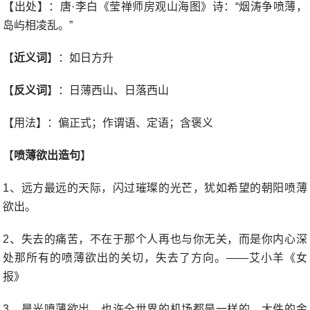
【出处】：唐·李白《莹禅师房观山海图》诗：“烟涛争喷薄，
岛屿相凌乱。”
【
近义词
】：如日方升
【
反义词
】：日薄西山、日落西山
【用法】：偏正式；作谓语、定语；含褒义
【
喷薄欲出造句
】
1、远方最远的天际，闪过璀璨的光芒，犹如希望的朝阳喷薄
欲出。
2、失去的痛苦，不在于那个人再也与你无关，而是你内心深
处那所有的喷薄欲出的关切，失去了方向。——艾小羊《女
报》
3、晨光喷薄欲出，也许全世界的机场都是一样的，大件的金