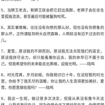
5、当狮王老去，新狮王就会把它赶出族群，老狮子会在余生
里孤独流浪，甚至最后可能被鬣狗咬死。
6、其实事情嘛，往往没有你想的那么好，但也没有你想象的
那么坏，正所谓船到桥头自然直嘛，人啊就没有迈不过去的坎
儿。
7、夏雪，原谅我的不辞而别，原谅我无法兑现我们的诺言，
原谅我拼尽全力，却只能看着你远去，我的命早已不属于自
己，但我希望你的未来能走出黑暗，迎接光明。——陆鸣
8、时光荏苒，岁月如梭，你我相识已十年，在这短暂的时光
里，你给予了我无尽的温暖，你让我的人生变得更加美好，夏
雪，你愿意嫁给我吗？——陆鸣
9、我这一生呢，做过很多次决定，但是从来没有像今天这
样，让我反复问自己，因为你是全天下最好的女孩，你值得拥