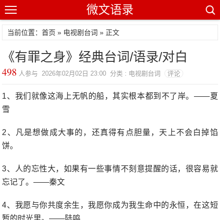
微文语录
当前位置：首页 »
电视剧台词
» 正文
《有罪之身》经典台词/语录/对白
498
人参与 2026年02月02日 23:00 分类 : 电视剧台词
评论
1、我们就像这海上无帆的船，其实根本都到不了岸。——夏
雪
2、凡是想做成大事的，还真得有点胆量，天上不会白掉馅
饼。
3、人的忘性大，如果有一些事情不刻意提醒的话，很容易就
忘记了。——秦文
4、我愿与你共度余生，我愿你成为我生命中的永恒，在这短
暂的时光里。——陆鸣