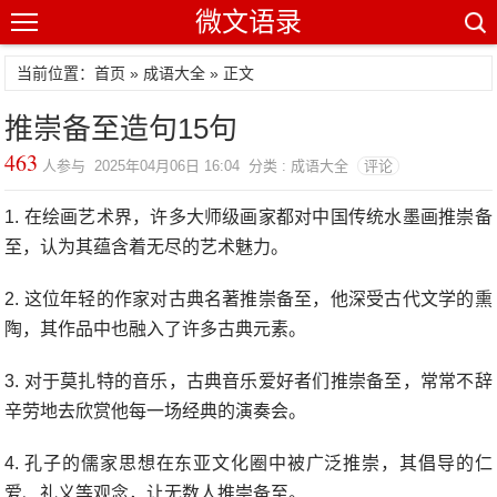
微文语录
当前位置：首页 »
成语大全
» 正文
推崇备至造句15句
463
人参与 2025年04月06日 16:04 分类 : 成语大全
评论
1. 在绘画艺术界，许多大师级画家都对中国传统水墨画推崇备
至，认为其蕴含着无尽的艺术魅力。
2. 这位年轻的作家对古典名著推崇备至，他深受古代文学的熏
陶，其作品中也融入了许多古典元素。
3. 对于莫扎特的音乐，古典音乐爱好者们推崇备至，常常不辞
辛劳地去欣赏他每一场经典的演奏会。
4. 孔子的儒家思想在东亚文化圈中被广泛推崇，其倡导的仁
爱、礼义等观念，让无数人推崇备至。