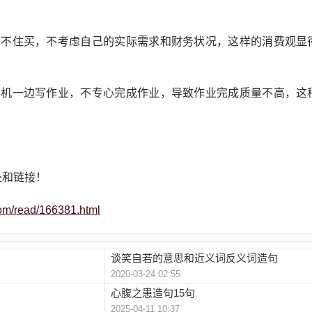
就忍不住买，不考虑自己的实际需求和财务状况，这样的消费观显
玩手机一边写作业，不专心完成作业，导致作业完成质量不高，这
处和链接！
om/read/166381.html
谈笑自若的意思和近义词反义词造句
2020-03-24 02:55
心腹之患造句15句
2025-04-11 10:37