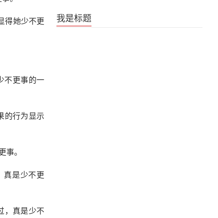
《是王者啊？第六季》王者日常番片尾曲
我是标题
显得她少不更
。
少不更事的一
果的行为显示
更事。
，真是少不更
过，真是少不