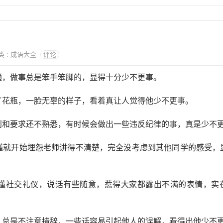
分类 : 成语大全
评论
不通，做事总是笨手笨脚的，显得十分少不更事。
碎了花瓶，一脸无辜的样子，看着真让人觉得他少不更事。
规则和要求还不熟悉，有时候会做出一些违反纪律的事，真是少不
听懂就开始埋怨老师讲得不清楚，完全没考虑到其他同学的感受，
不太懂社交礼仪，说话有些随意，惹得大家都露出不满的表情，实
时，总是不注意措辞，一些话容易引起他人的误解，看得出他少不