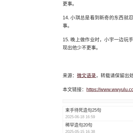
更事。
14. 小琪总是看到新奇的东西
事。
15. 晚上做作业时，小宇一边
现出他少不更事。
来源：
微文语录
，转载请保留出
本文链接：
https://www.wwyulu.c
束手待死造句25句
2025-06-18 16:59
稀罕造句20句
2025-05-15 16:38