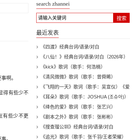
search zhannei
搜索
最近发表
《四渡》经典台词/语录/对白
《八仙！》经典台词/语录/对白（2026年）
《kick》歌词（歌手：何浩楠）
《清风微微》歌词（歌手：曾舜晞）
更事啊。
《飞翔的一天》歌词（歌手：吴宣仪）《爱
显得有些少不
上另一个我》电视剧插曲
《耳朵》歌词（歌手：JOSHUA (조슈아)）
《绛色的爱》歌词（歌手：张艺兴）
在有些少不更
《剧本之外》歌词（歌手：张彬彬）
《搜查瑠公圳》经典台词/语录/对白
《追光》歌词（歌手：张千羽/王者荣耀）
更事。