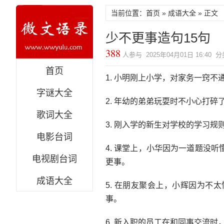
当前位置：首页 »
成语大全
» 正文
少不更事造句15句
388
人参与 2025年04月01日 16:40 
首页
1. 小明刚上小学，对家务一窍
字谜大全
2. 年幼的弟弟玩耍时不小心打
歌词大全
3. 刚入学的新生对学校的学习
电影台词
4. 课堂上，小华因为一道题没
电视剧台词
更事。
成语大全
5. 在朋友聚会上，小辉因为
事。
6. 新入职的员工在和同事交流