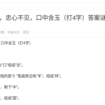
，忠心不见，口中含玉（打4字）答案
 分类 : 字谜大全
评论
口中含玉（打4字）
“口”组成“吉”。
”指的是“礻”笔画旁边有“羊”，组成“祥”。
见，剩下“中”。
”，组成“国”。