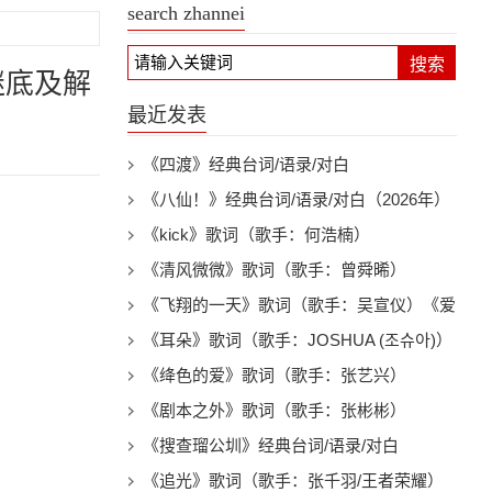
search zhannei
搜索
谜底及解
最近发表
《四渡》经典台词/语录/对白
《八仙！》经典台词/语录/对白（2026年）
《kick》歌词（歌手：何浩楠）
《清风微微》歌词（歌手：曾舜晞）
《飞翔的一天》歌词（歌手：吴宣仪）《爱
上另一个我》电视剧插曲
《耳朵》歌词（歌手：JOSHUA (조슈아)）
《绛色的爱》歌词（歌手：张艺兴）
《剧本之外》歌词（歌手：张彬彬）
《搜查瑠公圳》经典台词/语录/对白
《追光》歌词（歌手：张千羽/王者荣耀）