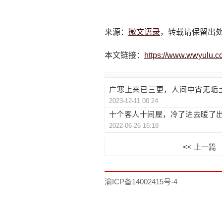
来源：
微文语录
，转载请保留出
本文链接：
https://www.wwyulu.c
广寒上来已三更，人间中宵无垢
2023-12-11 00:24
家）答案谜底及解释提示
十个客人十间屋，冷了进去暖了
2022-06-26 16:18
及解释提示
<< 上一篇
渝ICP备14002415号-4