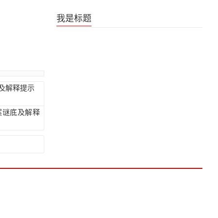
《是王者啊？第六季》王者日常番片尾曲
我是标题
及解释提示
案谜底及解释