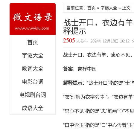
当前位置：首页 »
字谜大全
» 正文
战士开口，衣边有羊
释提示
2505
人参与 2024年12月18日 16:12
首页
战士开口，衣边有羊，忠心不见，
字谜大全
歌词大全
答案
：吉祥中国
电影台词
解释提示
：“战士开口”指的是“士”与
电视剧台词
“衣”理解为衣字旁“礻”。“衣边有羊
成语大全
“忠心不见”指的是“忠”笔画“心”不
“口中含玉”指的是“口”中心含着“玉