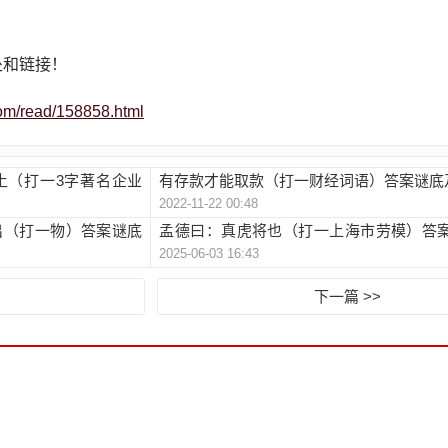
处和链接！
om/read/158858.html
土（打一3字著名企业
有存款才能取款（打一财经词语）答案谜底
2022-11-22 00:48
出（打一物）答案谜底
孟德曰：真虎将也（打一上海市劳模）答
2025-06-03 16:43
提示
下一篇 >>