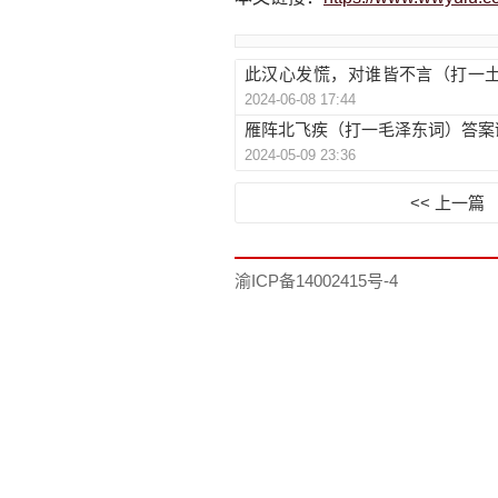
此汉心发慌，对谁皆不言（打一
2024-06-08 17:44
解释提示
雁阵北飞疾（打一毛泽东词）答案
2024-05-09 23:36
<< 上一篇
渝ICP备14002415号-4