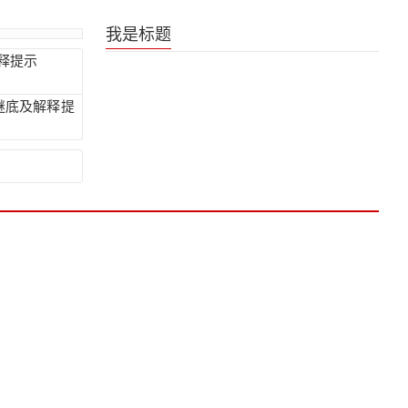
《是王者啊？第六季》王者日常番片尾曲
我是标题
释提示
谜底及解释提