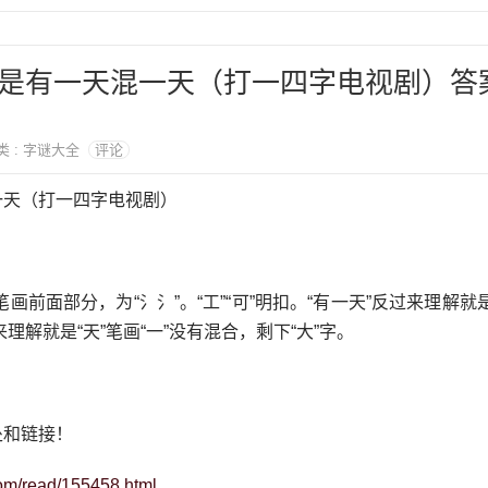
是有一天混一天（打一四字电视剧）答
分类 : 字谜大全
评论
一天（打一四字电视剧）
笔画前面部分，为“氵氵”。“工”“可”明扣。“有一天”反过来理解就是
来理解就是“天”笔画“一”没有混合，剩下“大”字。
处和链接！
om/read/155458.html