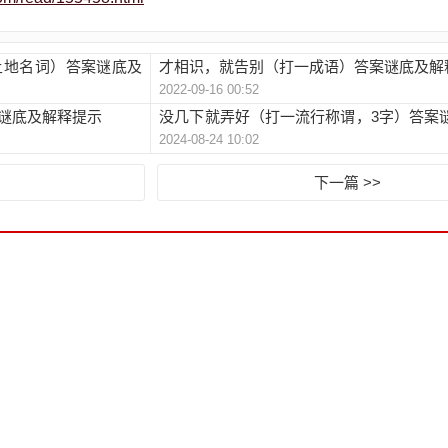
土地名词）答案谜底及
才相识，就告别（打一成语）答案谜底及解
2022-09-16 00:52
谜底及解释提示
没几下就弄好（打一流行称谓，3字）答案
2024-08-24 10:02
示
下一篇 >>