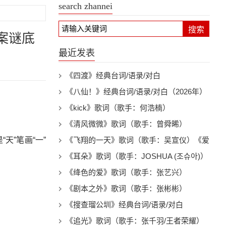
search zhannei
搜索
案谜底
最近发表
《四渡》经典台词/语录/对白
《八仙！》经典台词/语录/对白（2026年）
《kick》歌词（歌手：何浩楠）
《清风微微》歌词（歌手：曾舜晞）
“天”笔画“一”
《飞翔的一天》歌词（歌手：吴宣仪）《爱
上另一个我》电视剧插曲
《耳朵》歌词（歌手：JOSHUA (조슈아)）
《绛色的爱》歌词（歌手：张艺兴）
《剧本之外》歌词（歌手：张彬彬）
《搜查瑠公圳》经典台词/语录/对白
《追光》歌词（歌手：张千羽/王者荣耀）