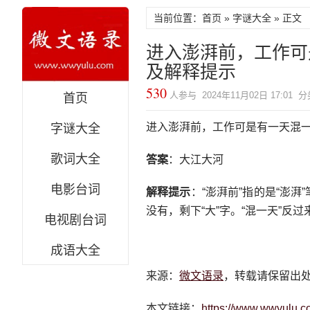
当前位置：首页 »
字谜大全
» 正文
进入澎湃前，工作可
及解释提示
530
人参与 2024年11月02日 17:01 
首页
进入澎湃前，工作可是有一天混
字谜大全
歌词大全
答案
：大江大河
电影台词
解释提示
：“澎湃前”指的是“澎湃”
没有，剩下“大”字。“混一天”反过
电视剧台词
成语大全
来源：
微文语录
，转载请保留出
本文链接：
https://www.wwyulu.c