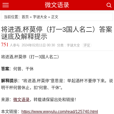
微文语录
当前位置：首页 »
字谜大全
» 正文
将进酒,杯莫停（打一3国人名二）答案
谜底及解释提示
751
人参与 2024年02月11日 00:30 分类 : 字谜大全
评论
将进酒,杯莫停（打一3国人名二）
答案
：何曾、干休
解释提示
：“将进酒,杯莫停”意思是：举起酒杯不要停下来。说
明干杯何曾休止，扣“何曾、干休”。
来源：
微文语录
，转载请保留出处和链接！
本文链接：
https://www.wwyulu.com/read/125740.html