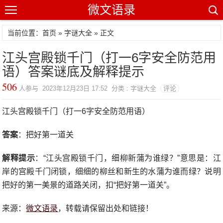
微文语录
当前位置：首页 »
字谜大全
» 正文
江头宫殿锁千门（打一6字安全防范用
语）答案谜底及解释提示
506
人参与 2023年12月23日 17:52 分类 : 字谜大全
评论
江头宫殿锁千门（打一6字安全防范用语）
答案
：把好第一道关
解释提示
：“江头宫殿锁千门，细柳新蒲为谁绿？”意思是：江
岸的宫殿千门闭锁，细细的柳丝和新生的水蒲为谁而绿？说明
把好的第一美景的道路关闭，扣“把好第一道关”。
来源：
微文语录
，转载请保留出处和链接！